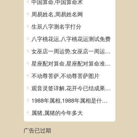
中国算命,中国算命术
周易姓名,周易姓名网
生辰八字测名字打分
八字桃花运,八字桃花运测试免费
女巫店一周运势,女巫店一周运势最新一期
星座配对算命,星座配对算命准不准
不动尊菩萨,不动尊菩萨图片
观音灵签详解,花开今已结成果观音灵签详解
1988年属相,1988年属相是什么生肖多大了
属猪,属猪的今年多大
广告已过期