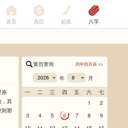
首页
吉日
起名
八字
黄历查询
闰年闰月表 >>
年
月
星座
一
二
三
四
五
六
七
向，其
1
2
座则塑
3
4
5
6
7
8
9
10
11
12
13
14
15
16