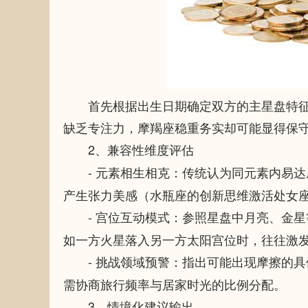
首先根据出生日期确定双方的主星盘特
缺乏专注力，摩羯座稳重务实却可能显得保
2、
兼容性维度评估
-
：传统认为同元素内易达
元素相生相克
产生张力美感（水瓶座的创新思维激活处女
-
：参照星盘中月亮、金星
宫位互动模式
如一方火星落入另一方太阳宫位时，往往激
-
：指出可能出现摩擦的具
挑战领域预警
需协商旅行频率与居家时光的比例分配。
3、
情境化建议输出