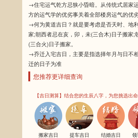
→住宅运气乾方忌狭小昏暗。从传统式居家运
方的运气学的优劣事关着全部楼房运气的优
→何为黄道吉日？就是要考虑是否天时、地利
家;朝西者忌在亥，卯，未(三合木)日子搬家
(三合火)日子搬家。
→乔迁入宅吉日，主要是指选择年月与日不
迁的日子为准
您推荐更详细查询
【吉日测算】结合您的生辰八字，为您挑选出命
搬家吉日
提车吉日
结婚吉日
领