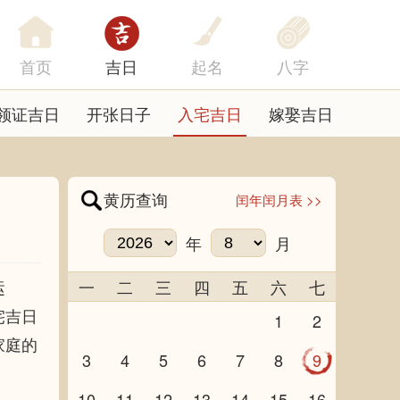
首页
吉日
起名
八字
领证吉日
开张日子
入宅吉日
嫁娶吉日
黄历查询
闰年闰月表 >>
年
月
运
一
二
三
四
五
六
七
宅吉日
1
2
家庭的
3
4
5
6
7
8
9
10
11
12
13
14
15
16