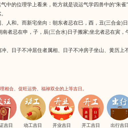
气中的位理学上看来，乾方就是说运气学四兽中的“朱雀
劣。
、人和。而新宅坐向：朝东者忌在巳，酉，丑(三合金)
;朝南者忌在申，子，辰(三合水)日子搬家;坐北者忌在寅，
相冲、日子不冲居住者属相、日子不冲房子坐山、黄历上
理相合、促旺运势、福禄双全的上等吉日。
证吉日
动工吉日
开业吉日
开工吉日
出行吉