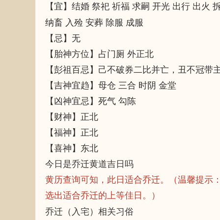
【宜】结婚 祭祀 祈福 求嗣 开光 出行 出火 
纳畜 入殓 安葬 除服 成服
【忌】无
【胎神方位】占门厕 外正北
【彭祖百忌】己不破券二比并亡，丑不冠带
【吉神宜趋】母仓 三合 时阴 金堂
【凶神宜忌】死气 勾陈
【财神】正北
【福神】正北
【喜神】东北
今日是乔迁黄道吉日吗
黄历查询可知，此日适合乔迁。（温馨提示
选出适合乔迁的上等佳日。）
乔迁（入宅）相关习俗