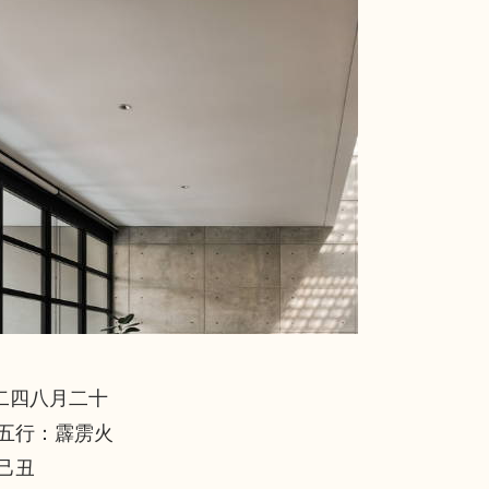
〇二四八月二十
日五行：霹雳火
己丑