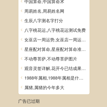
中国算命,中国算命术
周易姓名,周易姓名网
生辰八字测名字打分
八字桃花运,八字桃花运测试免费
女巫店一周运势,女巫店一周运势最新一期
星座配对算命,星座配对算命准不准
不动尊菩萨,不动尊菩萨图片
观音灵签详解,花开今已结成果观音灵签详解
1988年属相,1988年属相是什么生肖多大了
属猪,属猪的今年多大
广告已过期