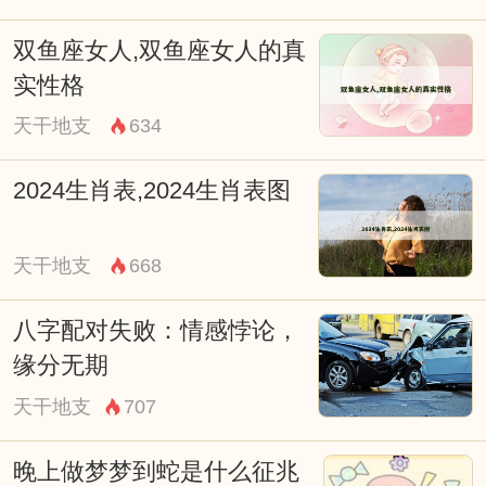
提供了应对纷扰世界的修行范式——在变动
不居的时代浪潮中保持清醒觉知。
双鱼座女人,双鱼座女人的真
实性格
不动尊菩萨既是佛法的象征符号，也是
天干地支
634
实践路径的具体指引，无论是艺术造像的视
觉震撼，还是咒语法门的实修效用，都指向
2024生肖表,2024生肖表图
同一个核心：透过外在形式的庄严怖畏，最
终证得内在本心的恒常寂静。
天干地支
668
八字配对失败：情感悖论，
缘分无期
天干地支
707
晚上做梦梦到蛇是什么征兆