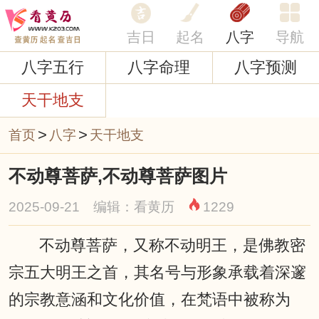
吉日
起名
八字
导航
八字五行
八字命理
八字预测
天干地支
>
>
首页
八字
天干地支
不动尊菩萨,不动尊菩萨图片
2025-09-21 编辑：看黄历
1229
不动尊菩萨，又称不动明王，是佛教密
宗五大明王之首，其名号与形象承载着深邃
的宗教意涵和文化价值，在梵语中被称为