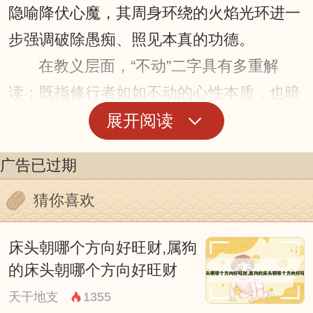
隐喻降伏心魔，其周身环绕的火焰光环进一
步强调破除愚痴、照见本真的功德。
在教义层面，“不动”二字具有多重解
读：既指修行者如如不动的心性本质，也暗
合缘起性空之理，即虽处红尘而不染尘埃；
展开阅读
同时暗示众生若能安住于当下，即可契入佛
广告已过期
道，这种动静一如的境界，使不动尊成为连
接世俗与涅槃的重要桥梁，藏传佛教中，信
猜你喜欢
徒常修持其咒语“喃莫三曼多没驮南阿钵啰
床头朝哪个方向好旺财,属狗
底贺多舍娑曩达唎吽”，认为可增长决断
的床头朝哪个方向好旺财
力、消除业障。
天干地支
1355
艺术表现上，汉地寺庙多将其塑造成青