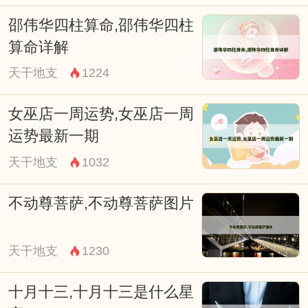
面獠牙、双目圆睁的形象，但细节处理充满
邵伟华四柱算命,邵伟华四柱
匠心：额间白毫代表智慧光明，足踏莲花座
算命详解
寓意清净无染，日本东密传统里，不动明王
天干地支
1224
像往往配有特定的手印组合，每根手指的姿
女巫店一周运势,女巫店一周
势皆对应不同的破魔功能，值得注意的是，
运势最新一期
尽管外观刚猛，其内在本质仍是悲悯众生的
天干地支
1032
大愿力显现，正如《金刚顶经》所述：“现
威怒身，行柔和事。”
不动尊菩萨,不动尊菩萨图片
作为护法神祇，不动尊菩萨在东亚佛教
天干地支
1230
圈具有广泛影响力，中国禅宗祖庭曾将其纳
入禅堂供养体系，视为参话头时的助道因
十月十三,十月十三是什么星
缘；日本真言宗则将其列为重要本尊之一，