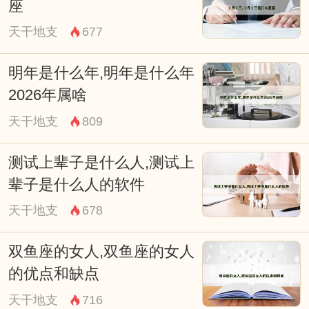
座
许多寺院设有专门的不动堂进行礼拜，现代
天干地支
677
佛教实践中，修习者通过观想其形象培养定
明年是什么年,明年是什么年
力，或借助相关坛城仪式净化修行环境，这
2026年属啥
种跨越宗派的普适性，恰恰印证了其教法适
天干地支
809
应不同根器的殊胜之处。
深入探究其哲学内涵，不难发现“不
测试上辈子是什么人,测试上
动”实为动态平衡的最高形式，如同水面倒
辈子是什么人的软件
影随波而变却始终反映真实景象，真正的觉
天干地支
678
悟者虽应机示现种种变化，内心始终处于不
双鱼座的女人,双鱼座的女人
生不灭的状态，这种辩证思维与《楞严经》
的优点和缺点
中“常住真心”的理念形成呼应，也为现代人
天干地支
716