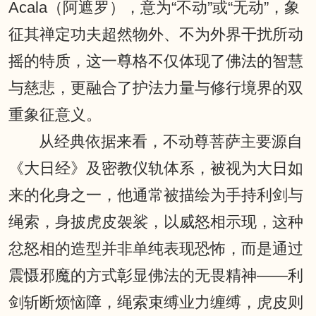
Acala（阿遮罗），意为“不动”或“无动”，象
征其禅定功夫超然物外、不为外界干扰所动
摇的特质，这一尊格不仅体现了佛法的智慧
与慈悲，更融合了护法力量与修行境界的双
重象征意义。
从经典依据来看，不动尊菩萨主要源自
《大日经》及密教仪轨体系，被视为大日如
来的化身之一，他通常被描绘为手持利剑与
绳索，身披虎皮袈裟，以威怒相示现，这种
忿怒相的造型并非单纯表现恐怖，而是通过
震慑邪魔的方式彰显佛法的无畏精神——利
剑斩断烦恼障，绳索束缚业力缠缚，虎皮则