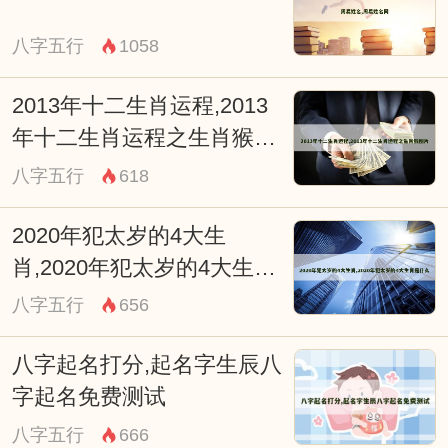
的辩证思维，这种跨越三千年的文化传承，
八字五行
1058
证明其不仅是古老典籍，更是鲜活的生命哲
学。
2013年十二生肖运程,2013
年十二生肖运程之生肖猴图
片
八字五行
618
2020年犯太岁的4大生
肖,2020年犯太岁的4大生肖
是什么
八字五行
656
八字起名打分,起名字生辰八
字起名免费测试
八字五行
666