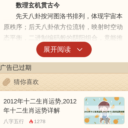
数理玄机贯古今
先天八卦按河图洛书排列，体现宇宙本
原秩序；后天八卦依方位流转，映射时空动
态平衡，二进制编码般的阴阳组合，竟能推
导出六十四重变化图谱，这种数学美感与哲
展开阅读
学深度的结合，使八卦成为古代科学家破解
广告已过期
天文历法、医学养生、建筑规划等领域的密
钥，至今仍在量子力学等领域引发跨时空对
猜你喜欢
话。
2012年十二生肖运势,2012
文化基因渗血脉
年十二生肖运势详解
八字五行
1278