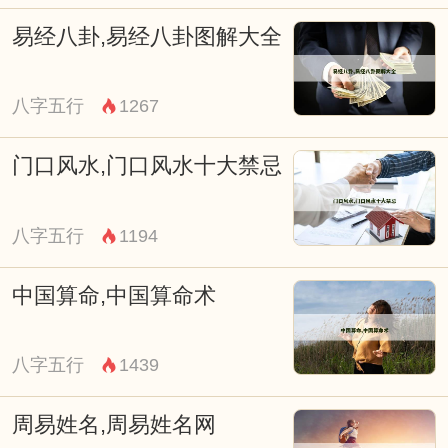
易经八卦,易经八卦图解大全
八字五行
1267
门口风水,门口风水十大禁忌
八字五行
1194
从商周青铜器纹饰到明清园林布局，八
卦元素渗透在中华美学的各个层面，中医经
中国算命,中国算命术
络学说以八卦配伍脏腑，太极拳招式暗合卦
变之理，风水堪舆遵循气场流转法则，即便
八字五行
1439
在现代企业管理中，刚柔并济的领导艺术、
周易姓名,周易姓名网
进退有度的决策智慧，仍可追溯至八卦蕴含