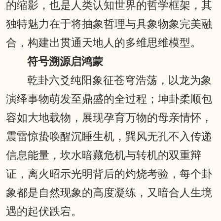
的缩影，也是人类认知世界的哲学框架，其
独特魅力在于将抽象哲理与具象物象完美融
合，构建出贯通天地人的多维思维模型。
符号溯源启鸿蒙
乾卦六爻纯阳象征苍穹浩荡，以龙为象
演绎事物萌发至鼎盛的全过程；坤卦柔顺包
容如大地载物，展现孕育万物的母亲情怀，
震雷惊蛰唤醒沉睡生机，巽风无孔不入传递
信息能量，坎水暗藏危机与转机的双重辩
证，离火昭示光明背后的灼烧考验，每个卦
象都是自然现象的高度凝练，又暗合人生境
遇的起伏跌宕。