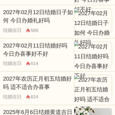
宜：订婚 结婚 安床 搬家 乔迁 装修 安葬 赴
2027年02月12日结婚日子如
任 见贵 出行 求财
何 今日办婚礼好吗
忌：祈福 求嗣
结婚吉日
588
05:00-06:59 卯时
财神：正南
2027年02月11日结婚好吗
今日办喜事好不好
宜：无
结婚吉日
614
忌：诸事不宜
07:00-08:59 辰时
2027年农历正月初五结婚好
财神：东北
吗 适不适合办喜事
宜：祭祀 祈福 合脊 结婚 安葬
结婚吉日
624
忌：装修 动土
2025年6月6日结婚黄道吉日