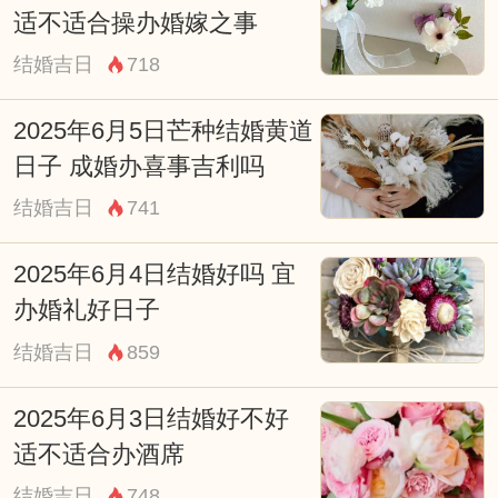
09:00-10:59 巳时
适不适合操办婚嫁之事
财神：东北
结婚吉日
718
宜：祈福 求嗣 订婚 结婚 求财 开业 提车 安
2025年6月5日芒种结婚黄道
床
日子 成婚办喜事吉利吗
忌：赴任 出行
结婚吉日
741
11:00-12:59 午时
2025年6月4日结婚好吗 宜
财神：西南
办婚礼好日子
宜：求嗣 结婚 搬家 乔迁 开业 提车 装修 安
结婚吉日
859
葬 订婚
忌：赴任 出行 求财 祭祀 祈福 斋醮 开光
2025年6月3日结婚好不好
适不适合办酒席
13:00-14:59 未时
结婚吉日
748