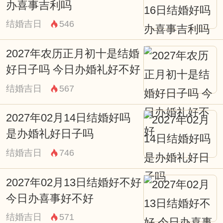
办喜事吉利吗
财神：正东
结婚吉日
546
宜：祈福 求嗣 出行 求财 结婚 安葬 作灶 祭
祀
2027年农历正月初十是结婚
忌：上樑 盖屋 入殓
好日子吗 今日办婚礼好不好
结婚吉日
567
01:00-02:59 丑时
财神：正东
2027年02月14日结婚好吗
宜：祈福 求嗣 订婚 结婚 出行 求财 开业 提
是办婚礼好日子吗
车 安床 祭祀
结婚吉日
746
忌：无
2027年02月13日结婚好不好
03:00-04:59 寅时
今日办喜事好不好
财神：正南
结婚吉日
571