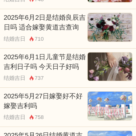
财神：西南
宜：酬神 装修 作灶
2025年6月2日是结婚良辰吉
忌：赴任 出行 求财 祭祀 祈福 斋醮 开光
日吗 适合嫁娶黄道吉查询
15:00-16:59 申时
结婚吉日
710
财神：正北
2025年6月1日儿童节是结婚
宜：赴任 出行 求财 见贵
吉利日子吗 今天日子好吗
忌：祭祀 祈福 斋醮 酬神 开光 装修 安葬
结婚吉日
737
17:00-18:59 酉时
2025年5月27日嫁娶好不好
财神：正北
嫁娶吉利吗
宜：装修 盖屋 搬家 安床 乔迁 开业 开仓 赴
结婚吉日
758
任 出行 求财 结婚
忌：造桥 乘船
2025年5月26日结婚黄道吉