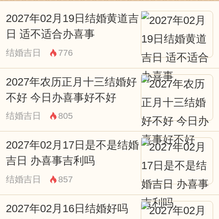
四柱八字：年柱：甲辰 月柱：癸酉 日柱：
2027年02月19日结婚黄道吉
丁亥
日 适不适合办喜事
宜：开业 提车 立券 挂匾 开光 出行 乔迁 搬
结婚吉日
776
家 安床 出火 上樑
忌：作灶 行丧 理发 乘船 结婚 安葬
2027年农历正月十三结婚好
不好 今日办喜事好不好
今日是结婚黄道吉日吗
结婚吉日
805
黄历查询可知，此日不宜结婚。（温馨提
示：好的日子需参考您们的八字，可使用下
2027年02月17日是不是结婚
方【结婚吉日】服务筛选出适合结婚的上等
吉日 办喜事吉利吗
佳日。）
结婚吉日
857
2024年09月20日结婚吉祥时辰：
2027年02月16日结婚好吗
23:00-00:59 子时