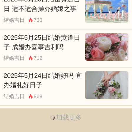
日 适不适合操办婚嫁之事
19:00-20:59 戌时
结婚吉日
733
财神：正东
宜：祈福 求嗣 订婚 结婚 出行 求财 开业 提
2025年5月25日结婚黄道日
车 安床 赴任
子 成婚办喜事吉利吗
忌：上樑 盖屋 入殓
结婚吉日
712
21:00-22:59 亥时
2025年5月24日结婚好吗 宜
财神：正东
办婚礼好日子
宜：祭祀 祈福 酬神 订婚 结婚 求财 乔迁 安
结婚吉日
868
葬
忌：赴任 出行 装修 动土
加载更多
结婚吉利话