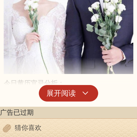
今日黄历宜忌分析：
展开阅读
公历 2024年09月20日星期五 农历 二〇二四
八月十八
广告已过期
五行：年五行：覆灯火 月五行：剑锋金 日
猜你喜欢
五行：屋上土