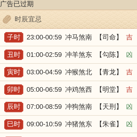
广告已过期
时辰宜忌
子时
23:00-00:59
冲马煞南
【司命】
吉
丑时
01:00-02:59
冲羊煞东
【勾陈】
凶
寅时
03:00-04:59
冲猴煞北
【青龙】
吉
卯时
05:00-06:59
冲鸡煞西
【明堂】
吉
辰时
07:00-08:59
冲狗煞南
【天刑】
凶
巳时
09:00-10:59
冲猪煞东
【朱雀】
凶