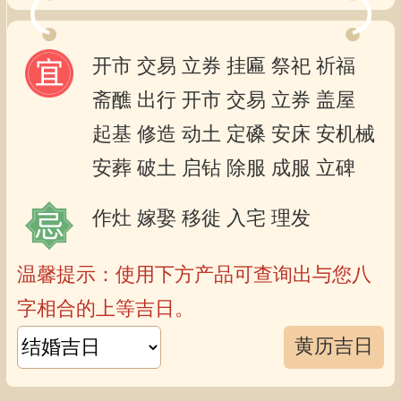
开市
交易
立券
挂匾
祭祀
祈福
斋醮
出行
开市
交易
立券
盖屋
起基
修造
动土
定磉
安床
安机械
安葬
破土
启钻
除服
成服
立碑
作灶
嫁娶
移徙
入宅
理发
温馨提示：使用下方产品可查询出与您八
字相合的上等吉日。
黄历吉日