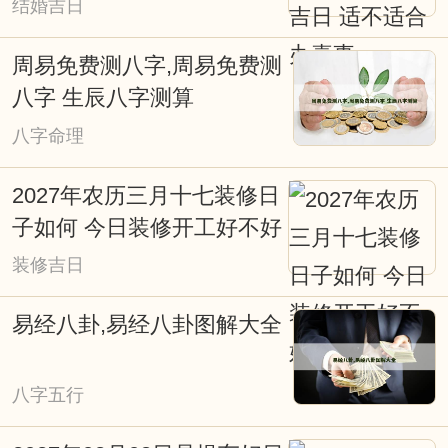
结婚吉日
说：得天时得地利，天时地利人和；子靠
出生，女靠行嫁；发福由地脉，催福出良
周易免费测八字,周易免费测
辰；不得真龙得日月，也是富贵旺人家等
八字 生辰八字测算
等。古时人们就是通过计算太阳、月亮等
八字命理
星球对不同地域的影响，所产生不同的吉
2027年农历三月十七装修日
凶效应。择日是求得天时气运的助力，是
子如何 今日装修开工好不好
造福的重要手段。择吉日在涉及诸如结婚
装修吉日
嫁娶择日、修造动土择日、入宅搬家择
日、开张开业择日、生儿育女交合求嗣择
易经八卦,易经八卦图解大全
吉日等重大事项时，必须选择吉日吉时，
从而达到趋吉避凶、福自天降、荣华富
八字五行
贵，因些择吉日非常重要。老式挂历、老