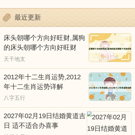
丰富的内涵，并蕴藏着人们如何顺应自然
最近更新
的论述。重要的是，我们不能否认其中蕴
含的心理因素。迷信附会和不加分析的批
床头朝哪个方向好旺财,属狗
判都是不可取的，我们今天以科学态度去
的床头朝哪个方向好旺财
深入探究它，对阐明我国古代传统文化应
天干地支
会有所裨益。
2012年十二生肖运势,2012
择日重要吗？择日就是择吉，也叫看
年十二生肖运势详解
日子择吉日，本站是免费择日网。择日是
八字五行
我国古文化的重要组成部分，从战争、文
2027年02月19日结婚黄道吉
化活动、皇家礼祭，道家佛家的各种活
日 适不适合办喜事
动，都和择吉日有着极大的关系。俗话