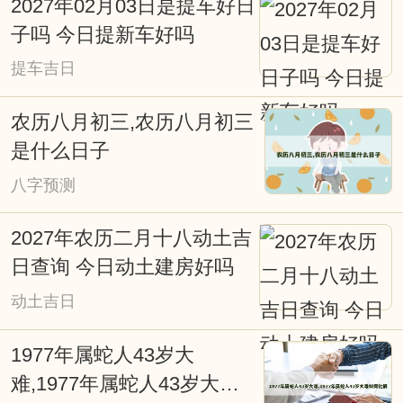
2027年02月03日是提车好日
黄历上也往往会写满了各种择日吉凶宜忌
子吗 今日提新车好吗
信息，特别提醒一些贪图方便的网友，不
提车吉日
能看见老黄历上写着宜嫁娶便定下终身大
农历八月初三,农历八月初三
事吉期。因为，这天对大多数人来说是吉
是什么日子
日，而对您来说可能会不太合适。因此，
八字预测
对于重要的事情还是要针对自已进行专业
择吉日而行事会更好点，择吉日网的在线
2027年农历二月十八动土吉
择日查询系统能为您解忧并永久免费开
日查询 今日动土建房好吗
放。
动土吉日
1977年属蛇人43岁大
难,1977年属蛇人43岁大难