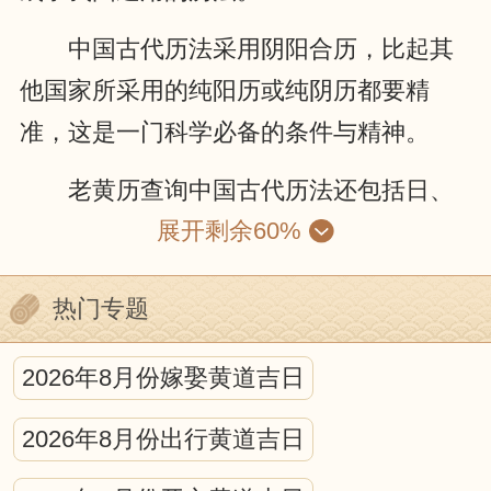
中国古代历法采用阴阳合历，比起其
他国家所采用的纯阳历或纯阴历都要精
准，这是一门科学必备的条件与精神。
老黄历查询中国古代历法还包括日、
展开剩余60%
月、五星的运动，位置的计算；昏、旦中
星和时刻的测定；日、月食的预报等等。
热门专题
就某种程度来说，中国古代的历法就是一
种编算天文年历的工作。它包括中国古代
2026年8月份嫁娶黄道吉日
天文学的许多重要内容，是古代科学观察
2026年8月份出行黄道吉日
和研究的结晶。