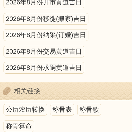
宇宙中日、月、星辰的互动，对人可
2026年8月份开市黄道吉日
产生什么影响，古今学者都认为，所有的
2026年8月份移徙(搬家)吉日
宇宙运动都会不同程度的作用于地球生
2026年8月份纳采(订婚)吉日
命，从而在地球生命上打下深深的烙印。
在日、月、星的运动中，蕴藏着万物消长
2026年8月份交易黄道吉日
的规律，寓含着深奥的物候原理。因此，
2026年8月份求嗣黄道吉日
在研究人与自然的关系中，离不开日月星
的运行，而中国古代的历法正是为这种研
相关链接
究，提供了最好的时空背景。
历法上的吉凶之说虽然充满迷信色
公历农历转换
称骨表
称骨歌
彩，甚至于荒诞无稽，但它包含我国古代
称骨算命
哲学、天文、地理、自然生态等诸多方面