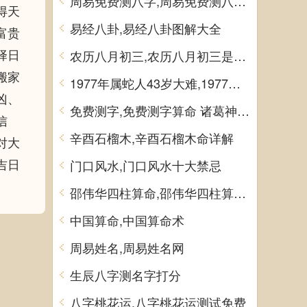
周易免费测八字,周易免费测八字 生辰八字测算
得天
易经八卦,易经八卦图解大全
富贵
择日
农历八月初三,农历八月初三是什么日子
搬家
1977年属蛇人43岁大难,1977年属蛇人43岁大难如何化解
凶、
免费测字,免费测字算命 诸葛神算测字
信
辛酉石榴木,辛酉石榴木命详解
对大
吉日
门口风水,门口风水十大禁忌
邵伟华四柱算命,邵伟华四柱算命详解
中国算命,中国算命术
周易姓名,周易姓名网
生辰八字测名字打分
八字桃花运,八字桃花运测试免费