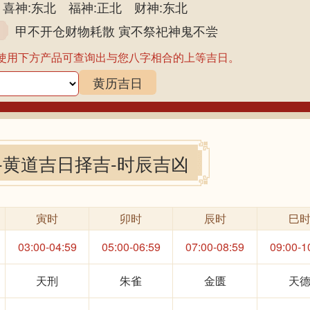
喜神:东北 福神:正北 财神:东北
甲不开仓财物耗散 寅不祭祀神鬼不尝
使用下方产品可查询出与您八字相合的上等吉日。
黄历吉日
-黄道吉日择吉-时辰吉凶
寅时
卯时
辰时
巳
03:00-04:59
05:00-06:59
07:00-08:59
09:00-1
天刑
朱雀
金匮
天