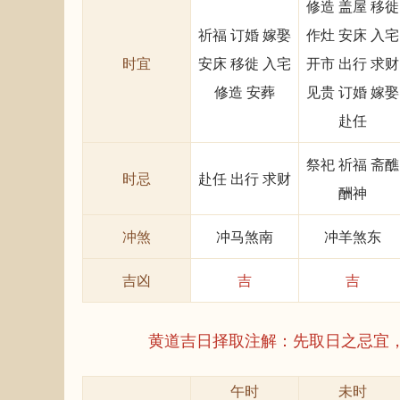
修造 盖屋 移徙
祈福 订婚 嫁娶
作灶 安床 入宅
时宜
安床 移徙 入宅
开市 出行 求财
修造 安葬
见贵 订婚 嫁娶
赴任
祭祀 祈福 斋醮
时忌
赴任 出行 求财
酬神
冲煞
冲马煞南
冲羊煞东
吉凶
吉
吉
黄道吉日择取注解：先取日之忌宜
午时
未时