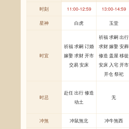
时刻
11:00-12:59
13:00-14:59
星神
白虎
玉堂
祈福 求嗣 出行
祈福 求嗣 订婚
求财 嫁娶 安葬
时宜
嫁娶 求财 开市
修造 盖屋 移徙
交易 安床
安床 入宅 开市
开仓 祭祀
赴任 出行 修造
时忌
无
动土
冲煞
冲鼠煞北
冲牛煞西