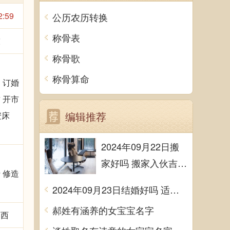
2:59
公历农历转换
称骨表
陈
称骨歌
称骨算命
 订婚
 开市
编辑推荐
安床
2024年09月22日搬
家好吗 搬家入伙吉利
 修造
吗
2024年09月23日结婚好吗 适不适合办喜事
郝姓有涵养的女宝宝名字
煞西