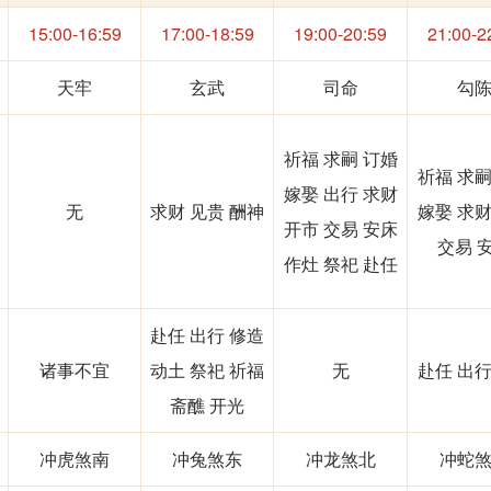
15:00-16:59
17:00-18:59
19:00-20:59
21:00-2
天牢
玄武
司命
勾
祈福 求嗣 订婚
祈福 求嗣
嫁娶 出行 求财
无
求财 见贵 酬神
嫁娶 求财
开市 交易 安床
交易 
作灶 祭祀 赴任
赴任 出行 修造
诸事不宜
动土 祭祀 祈福
无
赴任 出行
斋醮 开光
冲虎煞南
冲兔煞东
冲龙煞北
冲蛇