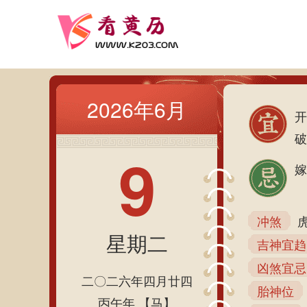
2026年6月
开
破
9
嫁
冲煞
星期二
吉神宜趋
凶煞宜忌
二〇二六年四月廿四
胎神位
丙午年 【马】