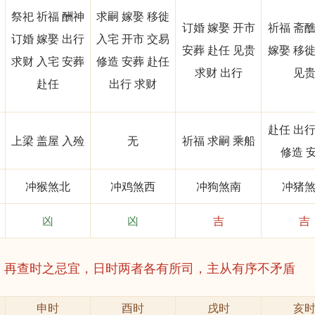
祭祀 祈福 酬神
求嗣 嫁娶 移徙
订婚 嫁娶 开市
祈福 斋醮
订婚 嫁娶 出行
入宅 开市 交易
安葬 赴任 见贵
嫁娶 移徙
求财 入宅 安葬
修造 安葬 赴任
求财 出行
见
赴任
出行 求财
赴任 出行
上梁 盖屋 入殓
无
祈福 求嗣 乘船
修造 
冲猴煞北
冲鸡煞西
冲狗煞南
冲猪
凶
凶
吉
吉
，再查时之忌宜，日时两者各有所司，主从有序不矛盾
申时
酉时
戌时
亥