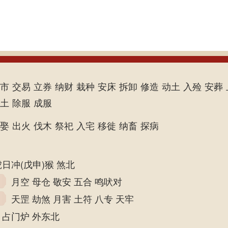
市
交易
立券
纳财
栽种
安床
拆卸
修造
动土
入殓
安葬
土
除服
成服
娶
出火
伐木
祭祀
入宅
移徙
纳畜
探病
虎日冲(戊申)猴 煞北
月空 母仓 敬安 五合 鸣吠对
天罡 劫煞 月害 土符 八专 天牢
占门炉 外东北