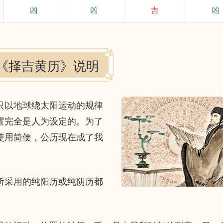
凶
凶
吉
凶
《择吉黄历》说明
以地球绕太阳运动的规律
置完全是人为设定的。为了
使用简便，公历现在成了我
采用的纯阳历或纯阴历都