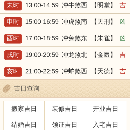
未时
13:00-14:59
冲牛煞西
【明堂】
吉
申时
15:00-16:59
冲虎煞南
【天刑】
凶
酉时
17:00-18:59
冲兔煞东
【朱雀】
凶
戌时
19:00-20:59
冲龙煞北
【金匮】
吉
亥时
21:00-22:59
冲蛇煞西
【天德】
吉
吉日查询
搬家吉日
装修吉日
开业吉日
结婚吉日
领证吉日
入宅吉日