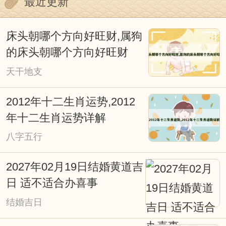
最近更新
的论述。重要的是，我们不能否认其中蕴
含的心理因素。迷信附会和不加分析的批
床头朝哪个方向好旺财,属狗
判都是不可取的，我们今天以科学态度去
的床头朝哪个方向好旺财
深入探究它，对阐明我国古代传统文化应
天干地支
会有所裨益。
2012年十二生肖运势,2012
择日重要吗？择日就是择吉，也叫看
年十二生肖运势详解
日子择吉日，本站是免费择日网。择日是
八字五行
我国古文化的重要组成部分，从战争、文
2027年02月19日结婚黄道吉
化活动、皇家礼祭，道家佛家的各种活
日 适不适合办喜事
动，都和择吉日有着极大的关系。俗话
结婚吉日
说：得天时得地利，天时地利人和；子靠
出生，女靠行嫁；发福由地脉，催福出良