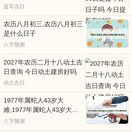
信息，特别提醒一些贪图方便的网友，不
提车吉日
能看见老黄历上写着宜嫁娶便定下终身大
农历八月初三,农历八月初三
事吉期。因为，这天对大多数人来说是吉
是什么日子
日，而对您来说可能会不太合适。因此，
八字预测
对于重要的事情还是要针对自已进行专业
择吉日而行事会更好点，择吉日网的在线
2027年农历二月十八动土吉
择日查询系统能为您解忧并永久免费开
日查询 今日动土建房好吗
放。
动土吉日
1977年属蛇人43岁大
难,1977年属蛇人43岁大难
如何化解
八字预测