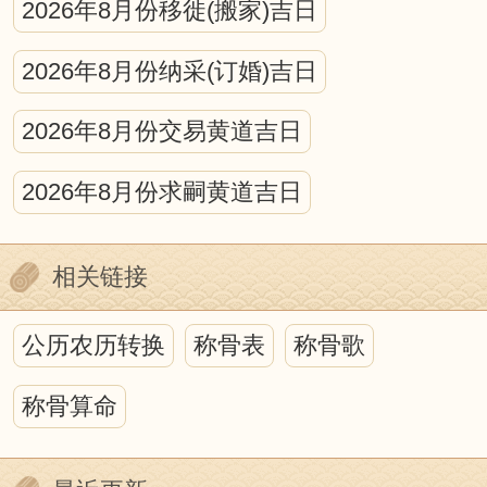
2026年8月份移徙(搬家)吉日
宇宙运动都会不同程度的作用于地球生
2026年8月份纳采(订婚)吉日
命，从而在地球生命上打下深深的烙印。
在日、月、星的运动中，蕴藏着万物消长
2026年8月份交易黄道吉日
的规律，寓含着深奥的物候原理。因此，
2026年8月份求嗣黄道吉日
在研究人与自然的关系中，离不开日月星
的运行，而中国古代的历法正是为这种研
相关链接
究，提供了最好的时空背景。
历法上的吉凶之说虽然充满迷信色
公历农历转换
称骨表
称骨歌
彩，甚至于荒诞无稽，但它包含我国古代
称骨算命
哲学、天文、地理、自然生态等诸多方面
丰富的内涵，并蕴藏着人们如何顺应自然