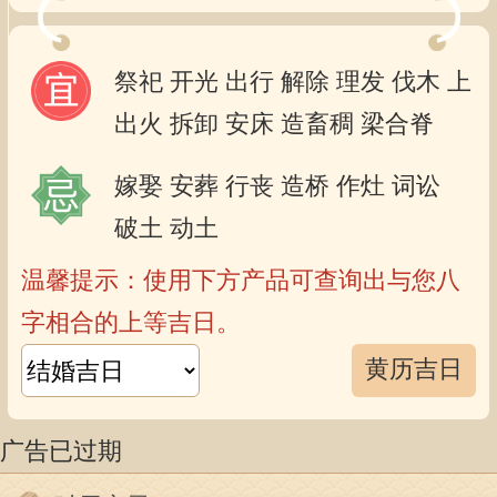
祭祀
开光
出行
解除
理发
伐木
上
出火
拆卸
安床
造畜稠
梁合脊
嫁娶
安葬
行丧
造桥
作灶
词讼
破土
动土
温馨提示：使用下方产品可查询出与您八
字相合的上等吉日。
黄历吉日
广告已过期