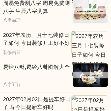
周易免费测八字,周易免费测
辰；不得真龙得日月，也是富贵旺人家等
八字 生辰八字测算
等。古时人们就是通过计算太阳、月亮等
八字命理
星球对不同地域的影响，所产生不同的吉
2027年农历三月十七装修日
凶效应。择日是求得天时气运的助力，是
子如何 今日装修开工好不好
造福的重要手段。择吉日在涉及诸如结婚
装修吉日
嫁娶择日、修造动土择日、入宅搬家择
日、开张开业择日、生儿育女交合求嗣择
易经八卦,易经八卦图解大全
吉日等重大事项时，必须选择吉日吉时，
从而达到趋吉避凶、福自天降、荣华富
八字五行
贵，因些择吉日非常重要。老式挂历、老
2027年02月03日是提车好日
黄历上也往往会写满了各种择日吉凶宜忌
子吗 今日提新车好吗