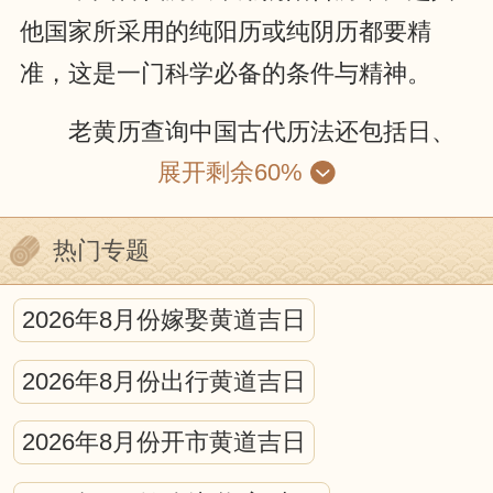
他国家所采用的纯阳历或纯阴历都要精
准，这是一门科学必备的条件与精神。
老黄历查询中国古代历法还包括日、
展开剩余60%
月、五星的运动，位置的计算；昏、旦中
星和时刻的测定；日、月食的预报等等。
热门专题
就某种程度来说，中国古代的历法就是一
种编算天文年历的工作。它包括中国古代
2026年8月份嫁娶黄道吉日
天文学的许多重要内容，是古代科学观察
2026年8月份出行黄道吉日
和研究的结晶。
宇宙中日、月、星辰的互动，对人可
2026年8月份开市黄道吉日
产生什么影响，古今学者都认为，所有的