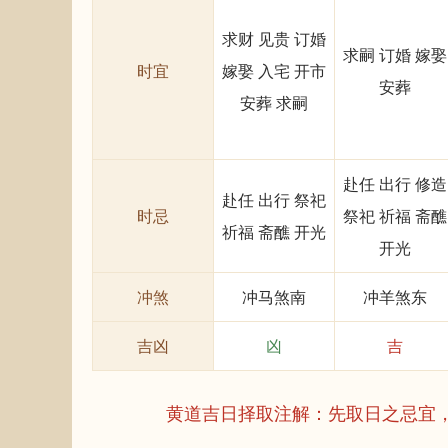
求财 见贵 订婚
求嗣 订婚 嫁娶
时宜
嫁娶 入宅 开市
安葬
安葬 求嗣
赴任 出行 修造
赴任 出行 祭祀
时忌
祭祀 祈福 斋醮
祈福 斋醮 开光
开光
冲煞
冲马煞南
冲羊煞东
吉凶
凶
吉
黄道吉日择取注解：先取日之忌宜