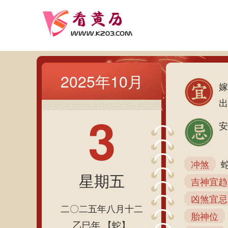
2025年10月
嫁
出
3
安
冲煞
星期五
吉神宜趋
凶煞宜忌
二〇二五年八月十二
胎神位
乙巳年 【蛇】