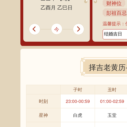
财神位
乙酉月 乙巳日
彭祖百忌
温馨提示：
今
择吉老黄历
子时
丑时
时刻
23:00-00:59
01:00-02:59
星神
白虎
玉堂