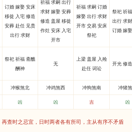
祈福 求嗣 出行
订婚 嫁娶 安床
祈福 求嗣 订婚
求财 嫁娶 安葬
祭祀 祈福
移徙 入宅 修造
嫁娶 出行 求财
修造 盖屋 移徙
出行 求财
安葬 赴任 见贵
开市 交易 安床
作灶 安床 入宅
订婚 嫁娶
出行 求财
祭祀
开市
祭祀 祈福 斋醮
上梁 盖屋 入殓
无
开光 修造
酬神
赴任 词讼
冲猴煞北
冲鸡煞西
冲狗煞南
冲猪
凶
凶
吉
凶
，再查时之忌宜，日时两者各有所司，主从有序不矛盾