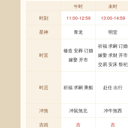
午时
未时
时刻
11:00-12:59
13:00-14:59
星神
青龙
明堂
祈福 求嗣 订婚
修造 安葬 订婚
时宜
嫁娶 求财 开市
嫁娶 开市
交易 安床 祭祀
时忌
祈福 求嗣 乘船
赴任 出行
冲煞
冲鼠煞北
冲牛煞西
吉凶
吉
吉