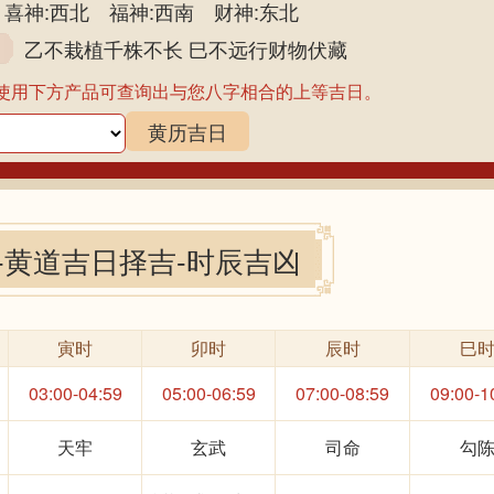
喜神:西北 福神:西南 财神:东北
乙不栽植千株不长 巳不远行财物伏藏
使用下方产品可查询出与您八字相合的上等吉日。
黄历吉日
-黄道吉日择吉-时辰吉凶
寅时
卯时
辰时
巳
03:00-04:59
05:00-06:59
07:00-08:59
09:00-1
天牢
玄武
司命
勾