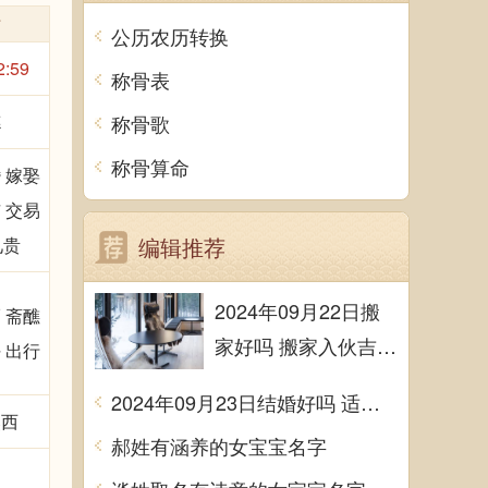
时
公历农历转换
2:59
称骨表
德
称骨歌
称骨算命
 嫁娶
 交易
编辑推荐
见贵
2024年09月22日搬
 斋醮
家好吗 搬家入伙吉利
 出行
吗
2024年09月23日结婚好吗 适不适合办喜事
煞西
郝姓有涵养的女宝宝名字