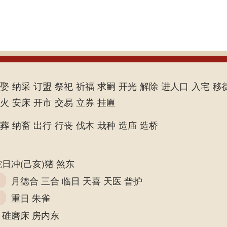
娶
纳采
订盟
祭祀
祈福
求嗣
开光
解除
进人口
入宅
移
火
安床
开市
交易
立券
挂匾
葬
纳畜
出行
行丧
伐木
栽种
造庙
造桥
蛇日冲(己亥)猪 煞东
月德合 三合 临日 天喜 天医 普护
重日 朱雀
碓磨床 房内东