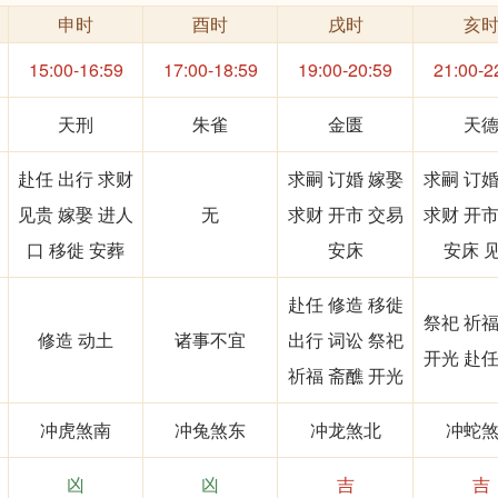
申时
酉时
戌时
亥
15:00-16:59
17:00-18:59
19:00-20:59
21:00-2
天刑
朱雀
金匮
天
赴任 出行 求财
求嗣 订婚 嫁娶
求嗣 订婚
见贵 嫁娶 进人
无
求财 开市 交易
求财 开市
口 移徙 安葬
安床
安床 
赴任 修造 移徙
祭祀 祈福
修造 动土
诸事不宜
出行 词讼 祭祀
开光 赴任
祈福 斋醮 开光
冲虎煞南
冲兔煞东
冲龙煞北
冲蛇
凶
凶
吉
吉