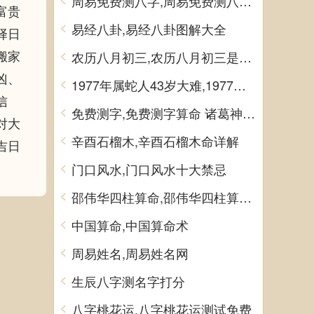
周易免费测八字,周易免费测八字 生辰八字测算
富贵
易经八卦,易经八卦图解大全
择日
搬家
农历八月初三,农历八月初三是什么日子
凶、
1977年属蛇人43岁大难,1977年属蛇人43岁大难如何化解
信
免费测字,免费测字算命 诸葛神算测字
对大
辛酉石榴木,辛酉石榴木命详解
吉日
门口风水,门口风水十大禁忌
邵伟华四柱算命,邵伟华四柱算命详解
中国算命,中国算命术
周易姓名,周易姓名网
生辰八字测名字打分
八字桃花运,八字桃花运测试免费